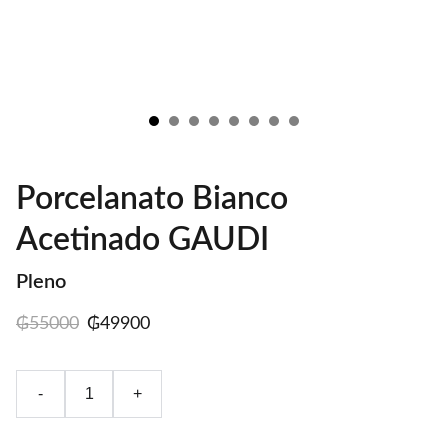
Porcelanato Bianco
Acetinado GAUDI
Pleno
₲55000
₲49900
-
+